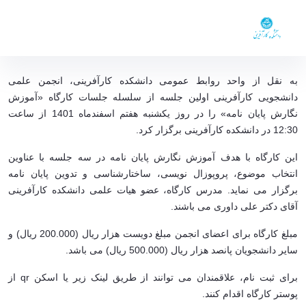
معاونت ها
گروه های آموزشی
اعضا
دوره های یکساله DBA و MBA
برگزاری کارگاه «آموزش نگارش پایان نامه» با
اخبار و اطلاعیه ها
همکاری انجمن علمی دانشجویی کارآفرینی - ent-
به نقل از واحد روابط عمومی دانشکده کارآفرینی، انجمن علمی
تماس با ما
دانشکده کار آفرینی
دانشجویی کارآفرینی اولین جلسه از سلسله جلسات کارگاه «آموزش
نگارش پایان نامه» را در روز یکشنبه هفتم اسفندماه 1401 از ساعت
12:30 در دانشکده کارآفرینی برگزار کرد.
این کارگاه با هدف آموزش نگارش پایان نامه در سه جلسه با عناوین
انتخاب موضوع، پروپوزال نویسی، ساختارشناسی و تدوین پایان نامه
برگزار می نماید. مدرس کارگاه، عضو هیات علمی دانشکده کارآفرینی
آقای دکتر علی داوری می باشند.
مبلغ کارگاه برای اعضای انجمن مبلغ دویست هزار ریال (200.000 ریال) و
سایر دانشجویان پانصد هزار ریال (500.000 ریال) می باشد.
برای ثبت نام، علاقمندان می توانند از طریق لینک زیر یا اسکن
qr
از
پوستر کارگاه اقدام کنند.