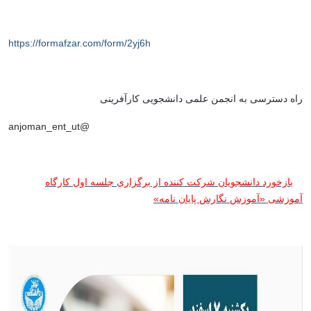
https://formafzar.com/form/2yj6h
راه دسترسی به انجمن علمی دانشجویی کارآفرینی
@anjoman_ent_ut
بازخورد دانشجویان شرکت کننده از برگزاری جلسه اول کارگاه
**
آموزشی
«آموزش نگارش پایان نامه»