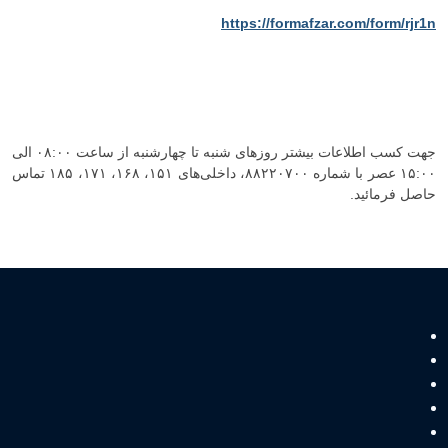
https://formafzar.com/form/rjr1n
جهت کسب اطلاعات بیشتر روزهای شنبه تا چهارشنبه از ساعت ۰۸:۰۰ الی
۱۵:۰۰ عصر با شماره ۸۸۲۲۰۷۰۰، داخلی‌های ۱۵۱، ۱۶۸، ۱۷۱، ۱۸۵ تماس
حاصل فرمائید.
لینک های مفید
انجمن علمی کارآفرینی و نوآوری ایران
دیده بان کسب و کار
فصلنامه علمی پژوهشی توسعه کارآفرینی
مجله انگلیسی پژوهش های جهانی کارآفرینی (JGER)
کرسی یونسکو در کارآفرینی