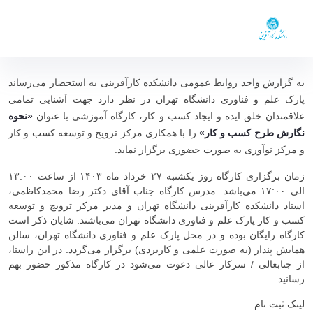
معاونت ها
گروه های آموزشی
اعضا
دوره های یکساله DBA و MBA
دعوتنامه - کارگاه آموزشی نحوه نگارش طرح
اخبار و اطلاعیه ها
کسب و کار (۲۷ خرداد ماه ۱۴۰۳) در پارک علم و
‬به گزارش واحد روابط عمومی دانشکده کارآفرینی به استحضار می‌رساند
تماس با ما
فناوری دانشگاه تهران - ent- دانشکده کار آفرینی
پارک علم و فناوری دانشگاه تهران در نظر دارد جهت آشنایی تمامی
علاقمندان خلق ایده و ایجاد کسب و کار، کارگاه آموزشی با عنوان
«نحوه
نگارش طرح کسب و کار»
را با همکاری مرکز ترویج و توسعه کسب و کار
و مرکز نوآوری به صورت حضوری برگزار نماید.
زمان برگزاری کارگاه روز یکشنبه ۲۷ خرداد ماه
۱۴۰۳
از ساعت ۱۳:۰۰
الی ۱۷:۰۰ می‌باشد. مدرس کارگاه جناب آقای دکتر رضا محمدکاظمی،
استاد دانشکده کارآفرینی دانشگاه تهران و مدیر مرکز ترویج و توسعه
کسب و کار پارک علم و فناوری دانشگاه تهران می‌باشند. شایان ذکر است
کارگاه رایگان بوده و در محل پارک علم و فناوری دانشگاه تهران، سالن
همایش پندار (به صورت علمی و کاربردی) برگزار می‌گردد. در این راستا،
از جنابعالی / ‏‬سرکار عالی دعوت می‌شود در کارگاه مذکور حضور بهم
رسانید.
لینک ثبت نام: