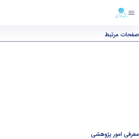
معرفی امور پژوهشی - ent- دانشکده کار آفرینی
صفحات مرتبط
معاون علمی
اداره امور آموزشی و تحصیلات تکمیلی
معرفی دوره های کهاد کارآفرینی
اداره امور خدمات پژوهشی
معرفی امور پژوهشی
دفتر ارتباط با جامعه و صنعت
کتابخانه
نشریه توسعه کارآفرینی
نشریه JGER
کرسی یونسکو در کارآفرینی
معرفی امور پژوهشی